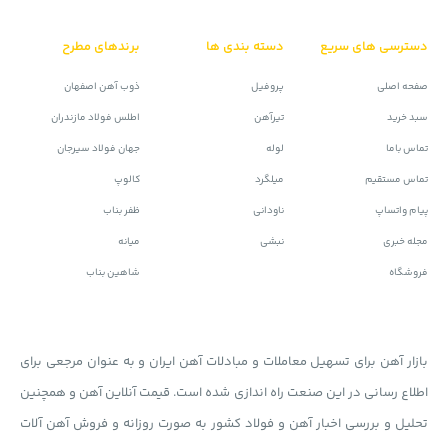
دسترسی های سریع
دسته بندی ها
برندهای مطرح
صفحه اصلی
پروفیل
ذوب آهن اصفهان
سبد خرید
تیرآهن
اطلس فولاد مازندران
تماس باما
لوله
جهان فولاد سیرجان
تماس مستقیم
میلگرد
کالوپ
پیام واتساپ
ناودانی
ظفر بناب
مجله خبری
نبشی
میانه
فروشگاه
شاهین بناب
بازار آهن برای تسهیل معاملات و مبادلات آهن ایران و به عنوان مرجعی برای
اطلاع رسانی در این صنعت راه اندازی شده است. قیمت آنلاین آهن و همچنین
تحلیل و بررسی اخبار آهن و فولاد کشور به صورت روزانه و فروش آهن آلات