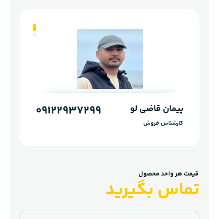
پیمان قاضی لو
بهرام قاضی لو
09122937299
09121232583
کارشناس فروش
کارشناس فروش
قیمت هر واحد محصول
تماس بگیرید