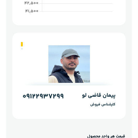
پیمان قاضی لو
بهرام قاضی لو
09122937299
09121232583
کارشناس فروش
کارشناس فروش
قیمت هر واحد محصول