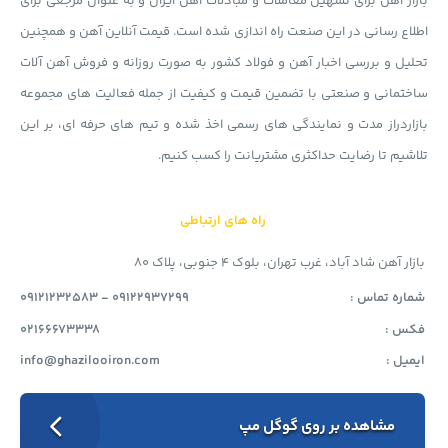
بازار آهن برای تسهیل معاملات و مبادلات آهن ایران و به عنوان مرجعی برای
اطلاع رسانی در این صنعت راه اندازی شده است. قیمت آنلاین آهن و همچنین
تحلیل و بررسی اخبار آهن و فولاد کشور به صورت روزانه و فروش آهن آلات
ساختمانی و صنعتی با تضمین قیمت و کیفیت از جمله فعالیت های مجموعه
بازاردراز مدت و نمایندگی های رسمی اخذ شده و تیم های حرفه ای، بر این
تلاشیم تا رضایت حداکثری مشتریانت را کسب کنیم.
راه های ارتباطی
بازار آهن شاد آباد، غرب تهران، بلوک 4 جنوبی، پلاک 80
شماره تماس :
09121232583 - 09122937299
فکس :
02166673338
ایمیل :
info@ghazilooiron.com
مشاهده بر روی گوگل مپ