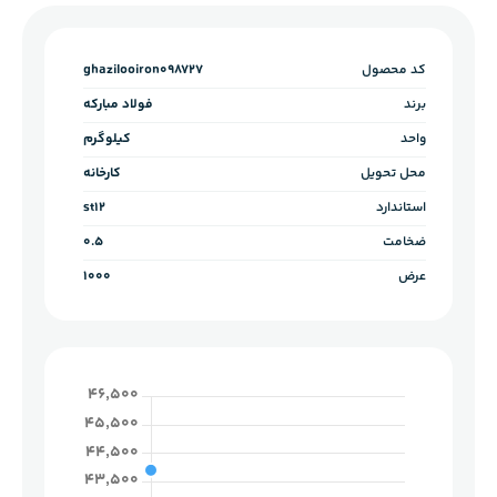
کد محصول
ghazilooiron098727
برند
فولاد مبارکه
واحد
کیلوگرم
محل تحویل
کارخانه
استاندارد
st12
ضخامت
0.5
عرض
1000