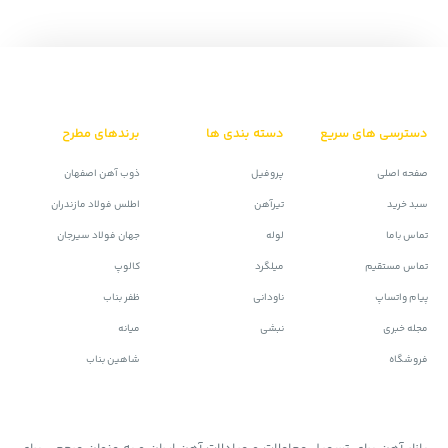
دسترسی های سریع
دسته بندی ها
برندهای مطرح
صفحه اصلی
پروفیل
ذوب آهن اصفهان
سبد خرید
تیرآهن
اطلس فولاد مازندران
تماس باما
لوله
جهان فولاد سیرجان
تماس مستقیم
میلگرد
کالوپ
پیام واتساپ
ناودانی
ظفر بناب
مجله خبری
نبشی
میانه
فروشگاه
شاهین بناب