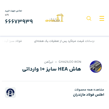
تماس جهت خرید
021
66673939
نوسانات قیمت میلگرد پس از تعطیلات یک هفته‌ای
فولاد سبز؛ آینده‌ای 
GHAZILOO IRON
تیرآهن
هاش HEA سایز 10 وارداتی
مشاهده همه محصولات
اطلس فولاد مازندران