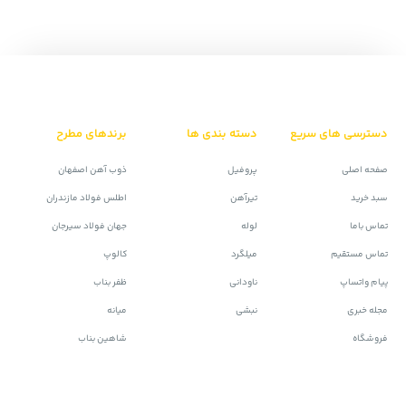
دسترسی های سریع
دسته بندی ها
برندهای مطرح
صفحه اصلی
پروفیل
ذوب آهن اصفهان
سبد خرید
تیرآهن
اطلس فولاد مازندران
تماس باما
لوله
جهان فولاد سیرجان
تماس مستقیم
میلگرد
کالوپ
پیام واتساپ
ناودانی
ظفر بناب
مجله خبری
نبشی
میانه
فروشگاه
شاهین بناب