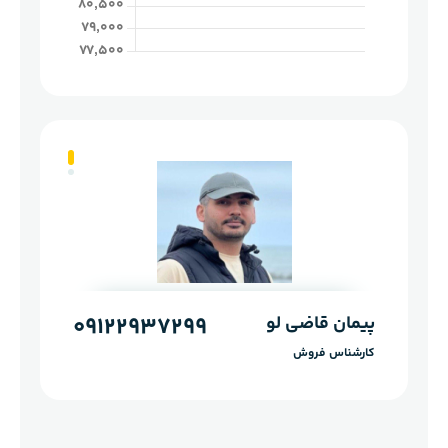
پیمان قاضی لو
بهرام قاضی لو
09122937299
09121232583
کارشناس فروش
کارشناس فروش