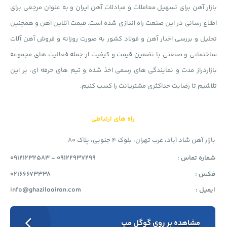
بازار آهن برای تسهیل معاملات و مبادلات آهن ایران و به عنوان مرجعی برای
اطلاع رسانی در این صنعت راه اندازی شده است. قیمت آنلاین آهن و همچنین
تحلیل و بررسی اخبار آهن و فولاد کشور به صورت روزانه و فروش آهن آلات
ساختمانی و صنعتی با تضمین قیمت و کیفیت از جمله فعالیت های مجموعه
بازاردراز مدت و نمایندگی های رسمی اخذ شده و تیم های حرفه ای، بر این
تلاشیم تا رضایت حداکثری مشتریانت را کسب کنیم.
راه های ارتباطی
بازار آهن شاد آباد، غرب تهران، بلوک 4 جنوبی، پلاک 80
شماره تماس :
09121232583 - 09122937299
فکس :
02166673338
ایمیل :
info@ghazilooiron.com
مشاهده بر روی گوگل مپ