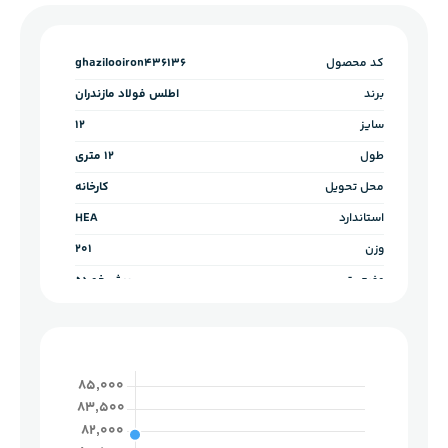
کد محصول
ghazilooiron436136
برند
اطلس فولاد مازندران
سایز
12
طول
12 متری
محل تحویل
کارخانه
استاندارد
HEA
وزن
201
وضعیت
برش خورده