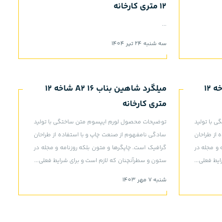
12 متری کارخانه
...
سه شنبه 24 تیر 1404
میلگرد شاهین بناب 14 A2 شاخه 12
میلگرد شاهین بناب 16 A2 شاخه 12
متری کارخانه
 با تولید
توضیحات محصول لورم ایپسوم متن ساختگی با تولید
 از طراحان
سادگی نامفهوم از صنعت چاپ و با استفاده از طراحان
 و مجله در
گرافیک است. چاپگرها و متون بلکه روزنامه و مجله در
یط فعلی...
ستون و سطرآنچنان که لازم است و برای شرایط فعلی...
شنبه 7 مهر 1403