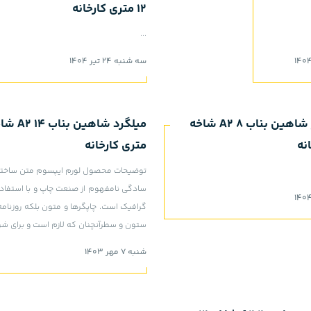
12 متری کارخانه
...
سه شنبه 24 تیر 1404
میلگرد آجدار شاهین بناب 8 A2 شاخه
متری کارخانه
توضیحات محصول لورم ایپسوم متن ساختگی
سادگی نامفهوم از صنعت چاپ و با استفاده
گرافیک است. چاپگرها و متون بلکه روزنامه
ستون و سطرآنچنان که لازم است و برای شرا
شنبه 7 مهر 1403