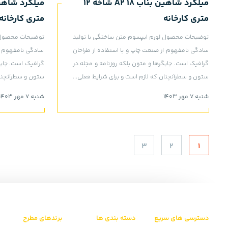
میلگرد شاهین بناب 18 A2 شاخه 12
متری کارخانه
متری کارخانه
توضیحات محصول لورم ایپسوم متن ساختگی با تولید
توضیحات محصول ل
سادگی نامفهوم از صنعت چاپ و با استفاده از طراحان
سادگی نامفهوم از
گرافیک است. چاپگرها و متون بلکه روزنامه و مجله در
گرافیک است. چاپگ
ستون و سطرآنچنان که لازم است و برای شرایط فعلی...
ستون و سطرآنچنان
شنبه 7 مهر 1403
شنبه 7 مهر 1403
3
2
1
دسترسی های سریع
دسته بندی ها
برندهای مطرح