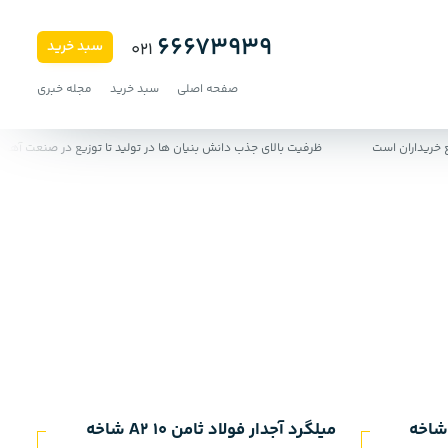
66673939
سبد خرید
021
صفحه اصلی
سبد خرید
مجله خبری
ریداران است
ظرفیت بالای جذب دانش‌ بنیان‌ ها در تولید تا توزیع در صنعت آهن و ف
رد آجدار فولاد ثامن 12 A2 شاخه
میلگرد آجدار فولاد ثامن 10 A2 شاخه