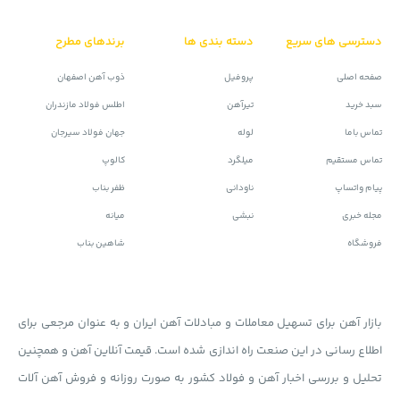
دسترسی های سریع
دسته بندی ها
برندهای مطرح
صفحه اصلی
پروفیل
ذوب آهن اصفهان
سبد خرید
تیرآهن
اطلس فولاد مازندران
تماس باما
لوله
جهان فولاد سیرجان
تماس مستقیم
میلگرد
کالوپ
پیام واتساپ
ناودانی
ظفر بناب
مجله خبری
نبشی
میانه
فروشگاه
شاهین بناب
بازار آهن برای تسهیل معاملات و مبادلات آهن ایران و به عنوان مرجعی برای
اطلاع رسانی در این صنعت راه اندازی شده است. قیمت آنلاین آهن و همچنین
تحلیل و بررسی اخبار آهن و فولاد کشور به صورت روزانه و فروش آهن آلات