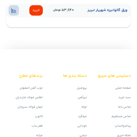
ورق گالوانیزه شهریار تبریز
53,640
خرید
تومان
دسترسی های سریع
دسته بندی ها
برندهای مطرح
صفحه اصلی
پروفیل
ذوب آهن اصفهان
سبد خرید
تیرآهن
اطلس فولاد مازندران
تماس باما
لوله
جهان فولاد سیرجان
تماس مستقیم
میلگرد
کالوپ
پیام واتساپ
ناودانی
ظفر بناب
مجله خبری
نبشی
میانه