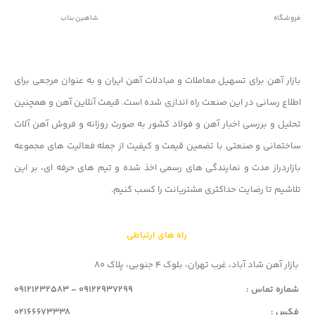
فروشگاه
شاهین بناب
بازار آهن برای تسهیل معاملات و مبادلات آهن ایران و به عنوان مرجعی برای
اطلاع رسانی در این صنعت راه اندازی شده است. قیمت آنلاین آهن و همچنین
تحلیل و بررسی اخبار آهن و فولاد کشور به صورت روزانه و فروش آهن آلات
ساختمانی و صنعتی با تضمین قیمت و کیفیت از جمله فعالیت های مجموعه
بازاردراز مدت و نمایندگی های رسمی اخذ شده و تیم های حرفه ای، بر این
تلاشیم تا رضایت حداکثری مشتریانت را کسب کنیم.
راه های ارتباطی
بازار آهن شاد آباد، غرب تهران، بلوک 4 جنوبی، پلاک 80
شماره تماس :
09121232583 - 09122937299
فکس :
02166673338