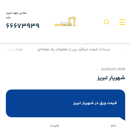
تماس جهت خرید
021
66673939
ید
نوسانات قیمت میلگرد پس از تعطیلات یک هفته‌ای
فولاد سبز؛ آینده‌
GHAZILOO IRON
شهریار تبریز
قیمت ورق در شهریار تبریز
نام
قیمت